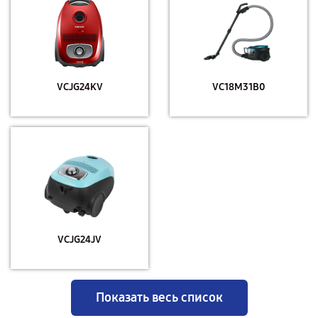
VCJG24KV
VC18M31B0
VCJG24JV
Показать весь список