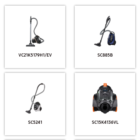
VC21K5179H1/EV
SC885B
SC5241
SC15K4136VL