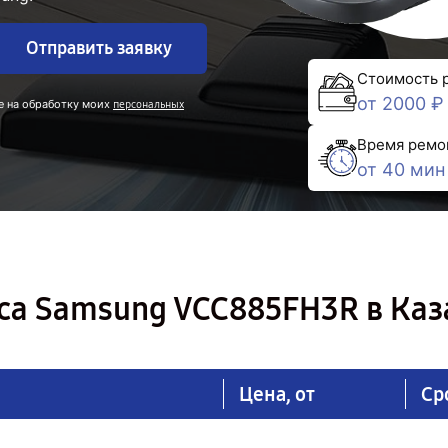
Отправить заявку
Стоимость 
от 2000 ₽
е на обработку моих
персональных
Время ремо
от 40 мин
са Samsung VCC885FH3R в Каз
Цена, от
Ср