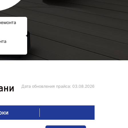
ремонта
нта
ани
Дата обновления прайса:
03.08.2026
оки