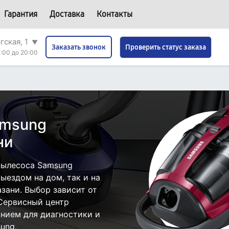
Гарантия
Доставка
Контакты
гская, 1
▼
Проверить статус заказа
Заказать звонок
:00 до 20:00
amsung
ни
пылесоса Samsung
ыездом на дом, так и на
азани. Выбор зависит от
 Сервисный центр
нием для диагностики и
ung.