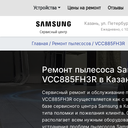
Устройства
Цены на ремонт
Отзывы
Казань, ул. Петербур
Ежедневно, с 10
Сервисный центр
/
/
VCC885FH3R
Главная
Ремонт пылесосов
Ремонт пылесоса S
VCC885FH3R в Каза
Сервисный ремонт и обслуживание 
VCC885FH3R осуществляется как с в
базе сервисного центра Samsung в К
типа поломки и пожелания клиента.
располагает всем нужным оборудова
устранения проблем пылесосов Sams