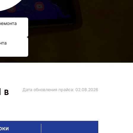
ремонта
нта
 в
Дата обновления прайса:
02.08.2026
оки