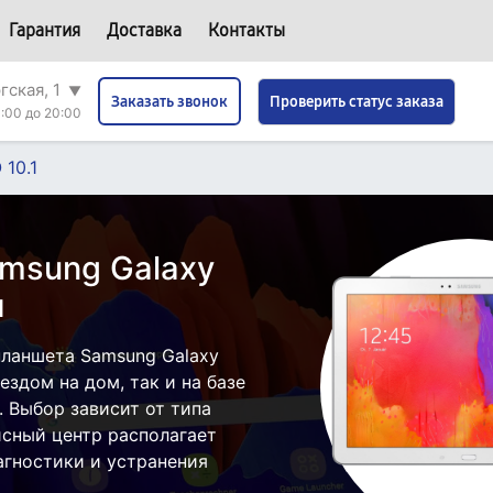
Гарантия
Доставка
Контакты
гская, 1
▼
Проверить статус заказа
Заказать звонок
:00 до 20:00
 10.1
msung Galaxy
и
ланшета Samsung Galaxy
ездом на дом, так и на базе
. Выбор зависит от типа
исный центр располагает
гностики и устранения