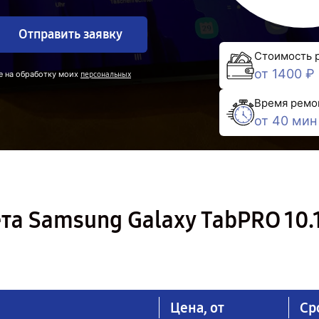
Отправить заявку
Стоимость 
от 1400 ₽
е на обработку моих
персональных
Время ремо
от 40 мин
а Samsung Galaxy TabPRO 10.1
Цена, от
Ср