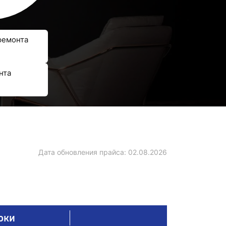
ремонта
нта
Дата обновления прайса:
02.08.2026
оки