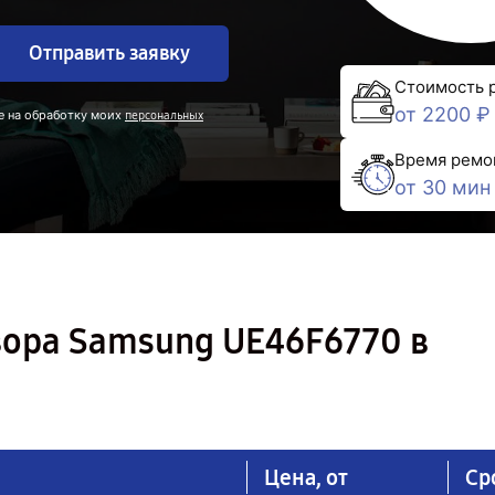
Отправить заявку
Стоимость 
от 2200 ₽
е на обработку моих
персональных
Время ремо
от 30 мин
зора Samsung UE46F6770 в
Цена, от
Ср