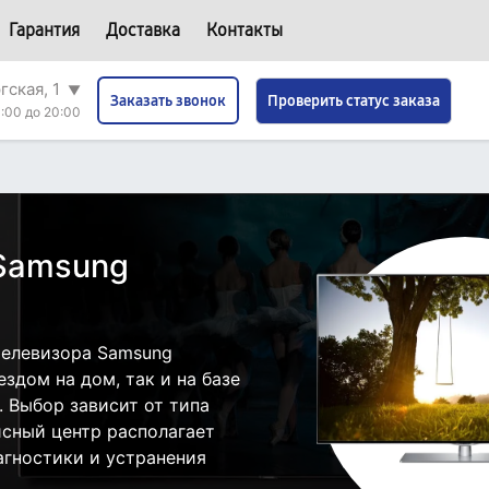
Гарантия
Доставка
Контакты
гская, 1
▼
Проверить статус заказа
Заказать звонок
:00 до 20:00
 Samsung
телевизора Samsung
здом на дом, так и на базе
. Выбор зависит от типа
исный центр располагает
гностики и устранения