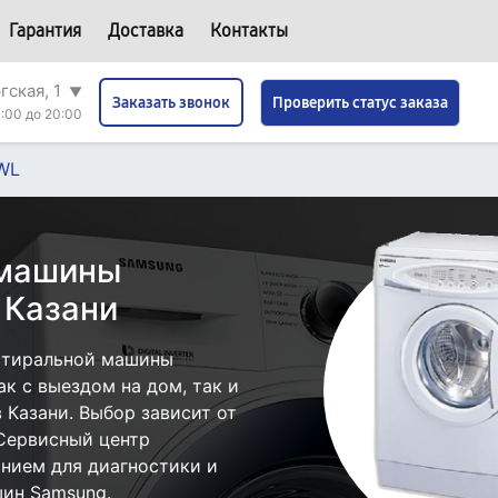
Гарантия
Доставка
Контакты
гская, 1
▼
Проверить статус заказа
Заказать звонок
:00 до 20:00
WL
 машины
 Казани
стиральной машины
к с выездом на дом, так и
 Казани. Выбор зависит от
 Сервисный центр
нием для диагностики и
ин Samsung.