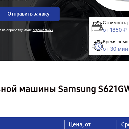
Отправить заявку
Стоимость 
от 1850 ₽
е на обработку моих
персональных
Время ремо
от 30 мин
ьной машины Samsung S621GW
Цена, от
Ср