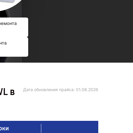
ремонта
нта
L в
Дата обновления прайса:
01.08.2026
оки