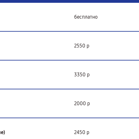
бесплатно
2550 р
3350 р
2000 р
е)
2450 р