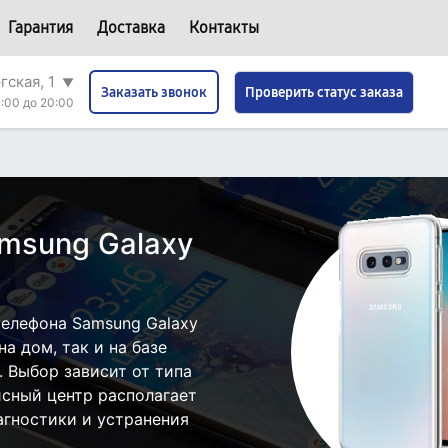
Гарантия
Доставка
Контакты
гская, 1
▼
Проверить статус заказа
Заказать звонок
:00 до 20:00
msung Galaxy
елефона Samsung Galaxy
а дом, так и на базе
. Выбор зависит от типа
исный центр располагает
гностики и устранения