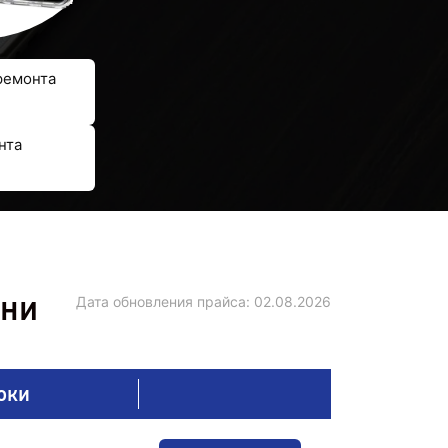
ремонта
нта
ани
Дата обновления прайса:
02.08.2026
оки