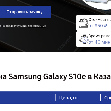
Отправить заявку
Стоимость 
от 950 ₽
е на обработку моих
персональных
Время ремо
от 40 мин
а Samsung Galaxy S10e в Каз
Цена, от
Ср