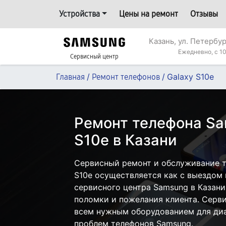
Устройства
Цены на ремонт
Отзывы
Казань, ул. Петербур
Ежедневно, с 10
Сервисный центр
/
/
Galaxy S10e
Главная
Ремонт телефонов
Ремонт телефона Sa
S10e в Казани
Сервисный ремонт и обслуживание т
S10e осуществляется как с выездом н
сервисного центра Samsung в Казани
поломки и пожелания клиента. Серв
всем нужным оборудованием для диа
проблем телефонов Samsung.