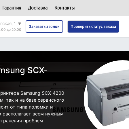
Гарантия
Доставка
Контакты
гская, 1
▼
Проверить статус заказа
Заказать звонок
:00 до 20:00
msung SCX-
принтера Samsung SCX-4200
, так и на базе сервисного
исит от типа поломки и
р располагает всем нужным
странения проблем