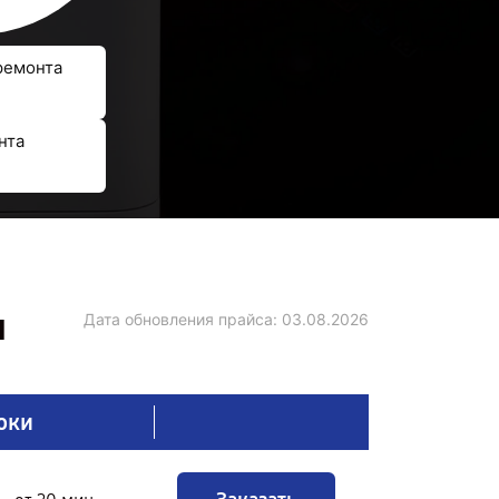
ремонта
нта
и
Дата обновления прайса:
03.08.2026
оки