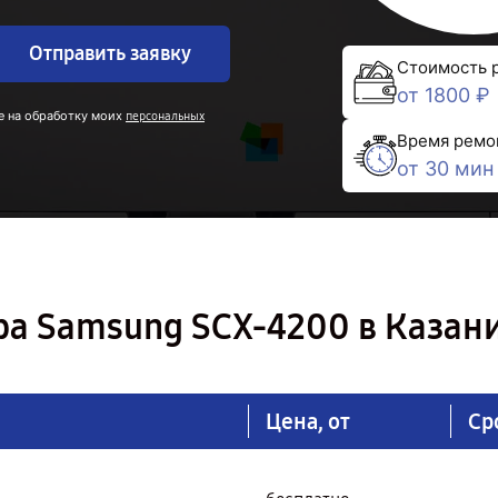
Отправить заявку
Стоимость 
от 1800 ₽
е на обработку моих
персональных
Время ремо
от 30 мин
ра Samsung SCX-4200 в Казан
Цена, от
Ср