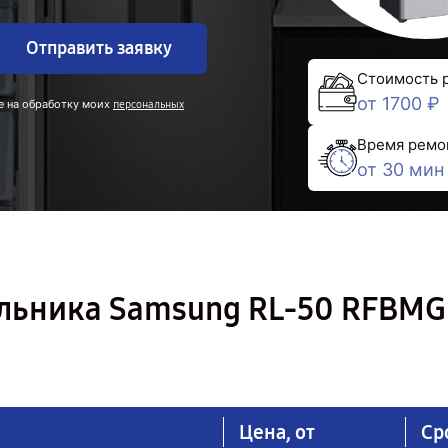
Отправить заявку
Стоимость 
от 1700 ₽
е на обработку моих
персональных
Время ремо
от 30 мин
льника Samsung RL-50 RFBMG
Цена, от
Ср