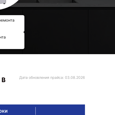
ремонта
нта
 в
Дата обновления прайса:
03.08.2026
оки