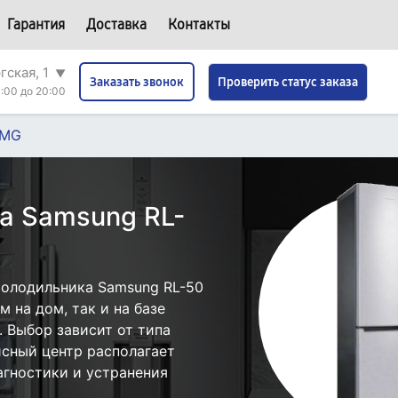
Гарантия
Доставка
Контакты
гская, 1
▼
Проверить статус заказа
Заказать звонок
:00 до 20:00
BMG
а Samsung RL-
холодильника Samsung RL-50
 на дом, так и на базе
. Выбор зависит от типа
исный центр располагает
гностики и устранения