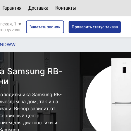
Гарантия
Доставка
Контакты
гская, 1
▼
Проверить статус заказа
Заказать звонок
:00 до 20:00
ERNDWW
а Samsung RB-
ни
холодильника Samsung RB-
ыездом на дом, так и на
азани. Выбор зависит от
 Сервисный центр
нием для диагностики и
Samsung.