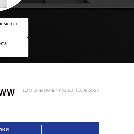
ремонта
нта
DWW
Дата обновления прайса:
02.08.2026
оки