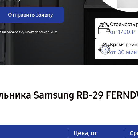
Отправить заявку
Стоимость 
от 1700 ₽
е на обработку моих
персональных
Время ремо
от 30 мин
ильника Samsung RB-29 FERN
Цена, от
Ср