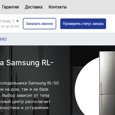
Гарантия
Доставка
Контакты
гская, 1
▼
Проверить статус заказа
Заказать звонок
:00 до 20:00
CMG
а Samsung RL-
холодильника Samsung RL-50
 на дом, так и на базе
. Выбор зависит от типа
исный центр располагает
гностики и устранения