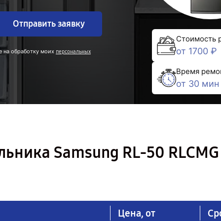
Отправить заявку
Стоимость 
от 1700 ₽
е на обработку моих
персональных
Время ремо
от 30 мин
льника Samsung RL-50 RLCMG
Цена, от
Ср