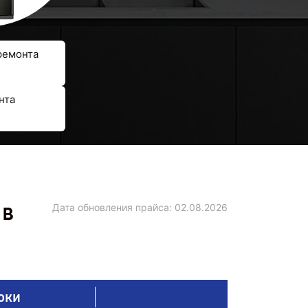
ремонта
нта
 в
Дата обновления прайса:
02.08.2026
оки