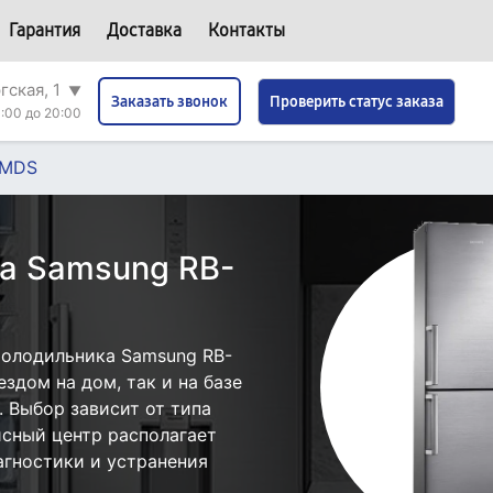
Гарантия
Доставка
Контакты
гская, 1
▼
Проверить статус заказа
Заказать звонок
:00 до 20:00
JMDS
а Samsung RB-
холодильника Samsung RB-
здом на дом, так и на базе
. Выбор зависит от типа
исный центр располагает
гностики и устранения