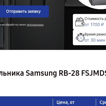
Отправить заявку
Стоимость 
от 1700 ₽
е на обработку моих
персональных
Время ремо
от 30 мин
льника Samsung RB-28 FSJMD
Цена, от
Ср