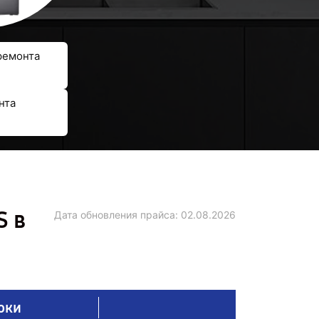
ремонта
нта
S в
Дата обновления прайса:
02.08.2026
оки